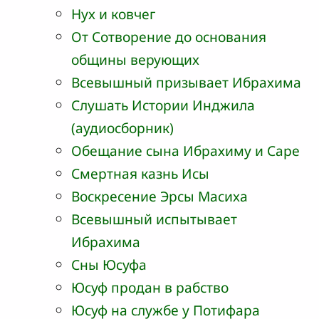
Нух и ковчег
От Сотворение до основания
общины верующих
Всевышный призывает Ибрахима
Слушать Истории Инджила
(аудиосборник)
Обещание сына Ибрахиму и Саре
Смертная казнь Исы
Воскресение Эрсы Масиха
Всевышный испытывает
Ибрахима
Сны Юсуфа
Юсуф продан в рабство
Юсуф на службе у Потифара