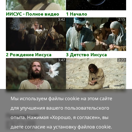
ИИСУС - Полное видео
1 Начало
3:42
2:15
2 Рождение Иисуса
3 Детство Иисуса
3:47
2:22
4 Крещение Иисуса
5 Дьявол искушает
Мы используем файлы cookie на этом сайте
Иоанном
Иисуса
для улучшения вашего пользовательского
3:07
1:02
Поделиться
опыта. Нажимая «Хорошо, я согласен», вы
даете согласие на установку файлов cookie.